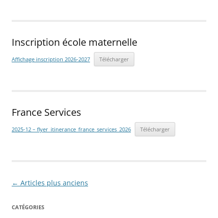
Inscription école maternelle
Affichage inscription 2026-2027
Télécharger
France Services
2025-12 – flyer_itinerance_france_services_2026
Télécharger
Navigation
←
Articles plus anciens
des
CATÉGORIES
articles