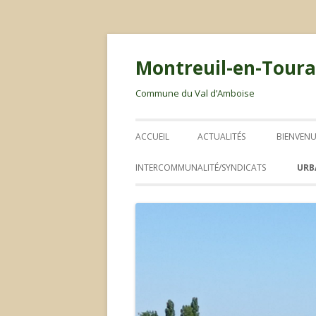
Montreuil-en-Toura
Commune du Val d’Amboise
ACCUEIL
ACTUALITÉS
BIENVENU
LIVRET 
INTERCOMMUNALITÉ/SYNDICATS
URB
ABIC
RLPI
PLAN LOCAL D’URBANISME
ORDURES MÉNAGÈRES / DÉCHETS
CONSEIL COMMUNAUTAIRE