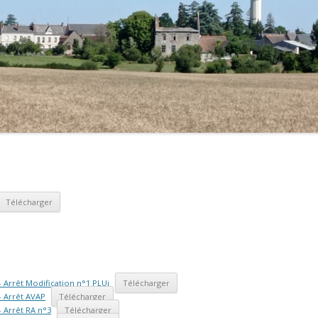
SALLE DES FÊTES
LA LOIRE
AGENCE POSTALE
LE P’TIT MONTREUILLOIS
ELECTIONS
LES GARDIENS DU PASSÉ
CIMETIÈRE
LES JARDINS DE CONTRAT
PLAN DE LA COMMUNE
MÉLOMANIA
VOS DÉMARCHES
*ÉTAT CIVIL*
T.A 4L TROPHYSTE
LA COMMUNE RECRUTE
*URBANISME*
Télécharger
 Arrêt Modification n°1 PLUi
Télécharger
– Arrêt AVAP
Télécharger
 Arrêt RA n°3
Télécharger