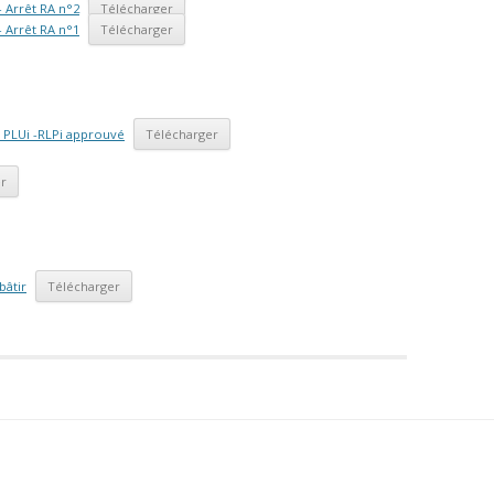
 Arrêt RA n°2
Télécharger
 Arrêt RA n°1
Télécharger
r PLUi -RLPi approuvé
Télécharger
er
bâtir
Télécharger