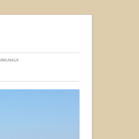
COMMUNAUX
CONSEIL*
*ORDRE DU JOUR*
* PROCÈS-VERBAUX *
*DÉLIBÉRATIONS*