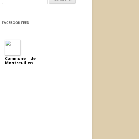
FACEBOOK FEED
Commune de
Montreuil-en-
a
Touraine
ajouté un
évènement.
2018/04/11
Réunion publique
écoquartier
Jeudi 12 avril 2018 à
19 heures Salle des
fêtes
Interventions de :
- L'Agence
Départementale