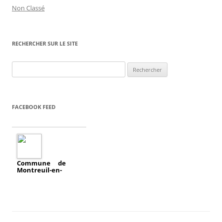
Non Classé
RECHERCHER SUR LE SITE
Rechercher :
FACEBOOK FEED
Commune de
Montreuil-en-
a
Touraine
ajouté un
évènement.
2018/04/11
Réunion publique
écoquartier