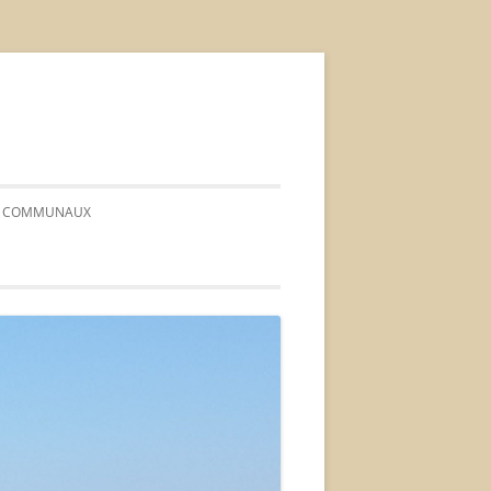
FS COMMUNAUX
 CONSEIL*
*ORDRE DU JOUR*
* PROCÈS-VERBAUX *
*DÉLIBÉRATIONS*