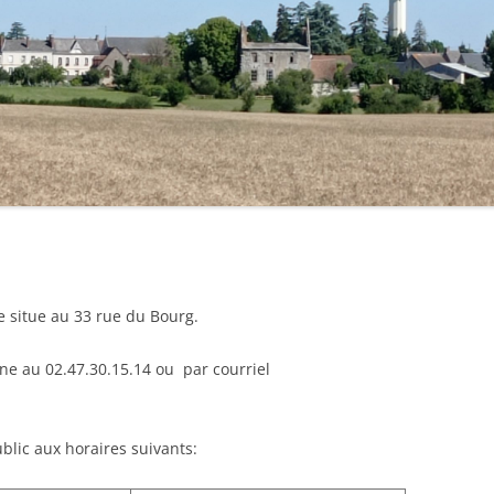
SALLE DES FÊTES
LA LOIRE
AGENCE POSTALE
LE P’TIT MONTREUILLOIS
ELECTIONS
LES GARDIENS DU PASSÉ
CIMETIÈRE
LES JARDINS DE CONTRAT
PLAN DE LA COMMUNE
MÉLOMANIA
VOS DÉMARCHES
*ÉTAT CIVIL*
T.A 4L TROPHYSTE
LA COMMUNE RECRUTE
*URBANISME*
e situe au 33 rue du Bourg.
ne au 02.47.30.15.14 ou par courriel
blic aux horaires suivants: