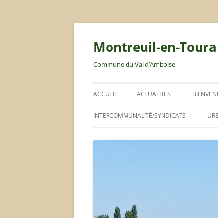
Montreuil-en-Toura
Commune du Val d’Amboise
ACCUEIL
ACTUALITÉS
BIENVEN
LIVRET 
INTERCOMMUNALITÉ/SYNDICATS
UR
ABIC
RLPI
PLAN LOCAL D’URBANISME
ORDURES MÉNAGÈRES / DÉCHETS
CONSEIL COMMUNAUTAIRE