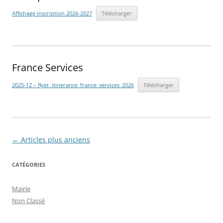
Affichage inscription 2026-2027
Télécharger
France Services
2025-12 – flyer_itinerance_france_services_2026
Télécharger
Navigation
←
Articles plus anciens
des
CATÉGORIES
articles
Mairie
Non Classé