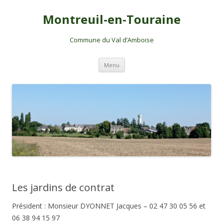
Montreuil-en-Touraine
Commune du Val d’Amboise
Aller
Menu
au
contenu
Les jardins de contrat
Président : Monsieur DYONNET Jacques – 02 47 30 05 56 et
06 38 94 15 97