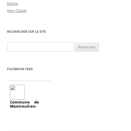
Mairie
Non Classé
RECHERCHER SUR LE SITE
Rechercher :
FACEBOOK FEED
Commune de
Montreuil-en-
a
Touraine
ajouté un
évènement.
2018/04/11
Réunion publique