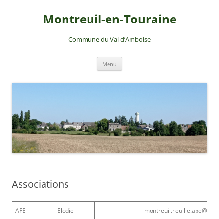
Montreuil-en-Touraine
Commune du Val d’Amboise
Aller
Menu
au
contenu
Associations
APE
Elodie
montreuil.neuille.ape@gma