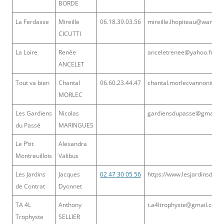
BORDE
La Ferdasse
Mireille
06.18.39.03.56
mireille.lhopiteau@wanado
CICUTTI
La Loire
Renée
anceletrenee@yahoo.fr
ANCELET
Tout va bien
Chantal
06.60.23.44.47
chantal.morlecvannoni@ya
MORLEC
Les Gardiens
Nicolas
gardiensdupasse@gmail.c
du Passé
MARINGUES
Le P’tit
Alexandra
Montreuillois
Valibus
Les Jardins
Jacques
02 47 30 05 56
https://www.lesjardinsdecon
de Contrat
Dyonnet
TA 4L
Anthony
t.a4ltrophyste@gmail.com
Trophyste
SELLIER