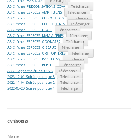
ABIC_fiches_HABITATS
Télécharger
ABIC_fiches_PRECONISATIONS_CCVA
Télécharger
ABIC_fiches_ESPECES_AMPHIBIENS
Télécharger
ABIC_fiches_ESPECES_CHIROPTERES
Télécharger
ABIC_fiches_ESPECES_COLEOPTERES
Télécharger
ABIC_fiches_ESPECES_FLORE
Télécharger
ABIC_fiches_ESPECES_MAMMIFERES
Télécharger
ABIC_fiches_ESPECES_ODONATES
Télécharger
ABIC_fiches_ESPECES_OISEAUX
Télécharger
ABIC_fiches_ESPECES_ORTHOPTERES
Télécharger
ABIC_fiches_ESPECES_PAPILLONS
Télécharger
ABIC_fiches_ESPECES_REPTILES
Télécharger
ABiC_Rapport d’étude_CCVA
Télécharger
2023-12-01_Soirée publique 3
Télécharger
2022-11-04_Soirée publique 2
Télécharger
2022-05-20_Soirée publique 1
Télécharger
CATÉGORIES
Mairie