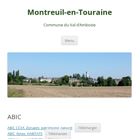
Montreuil-en-Touraine
Commune du Val d’Amboise
Aller
Menu
au
contenu
ABIC
ABiC CCVA_Zonages_patrimoine_naturel
Télécharger
ABIC_fiches_HABITATS
Télécharger