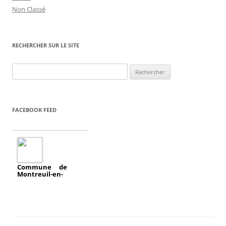
Non Classé
RECHERCHER SUR LE SITE
Rechercher :
FACEBOOK FEED
Commune de
Montreuil-en-
a
Touraine
ajouté un
évènement.
2018/04/11
Réunion publique
écoquartier