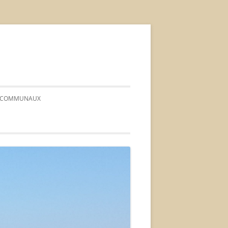
FS COMMUNAUX
 CONSEIL*
*ORDRE DU JOUR*
* PROCÈS-VERBAUX *
*DÉLIBÉRATIONS*