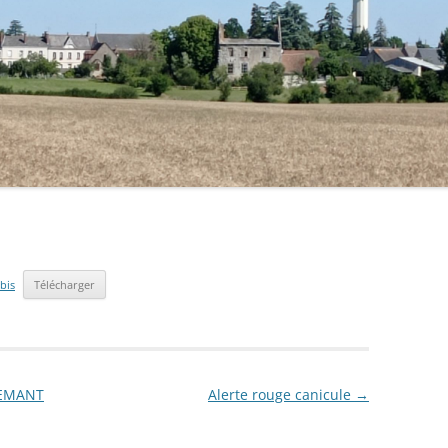
SALLE DES FÊTES
LA LOIRE
AGENCE POSTALE
LE P’TIT MONTREUILLOIS
ELECTIONS
LES GARDIENS DU PASSÉ
CIMETIÈRE
LES JARDINS DE CONTRAT
PLAN DE LA COMMUNE
MÉLOMANIA
VOS DÉMARCHES
*ÉTAT CIVIL*
T.A 4L TROPHYSTE
LA COMMUNE RECRUTE
*URBANISME*
bis
Télécharger
REMANT
Alerte rouge canicule
→