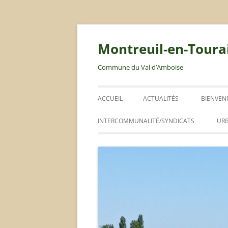
Montreuil-en-Toura
Commune du Val d’Amboise
ACCUEIL
ACTUALITÉS
BIENVEN
LIVRET 
INTERCOMMUNALITÉ/SYNDICATS
UR
ABIC
RLPI
PLAN LOCAL D’URBANISME
ORDURES MÉNAGÈRES / DÉCHETS
CONSEIL COMMUNAUTAIRE