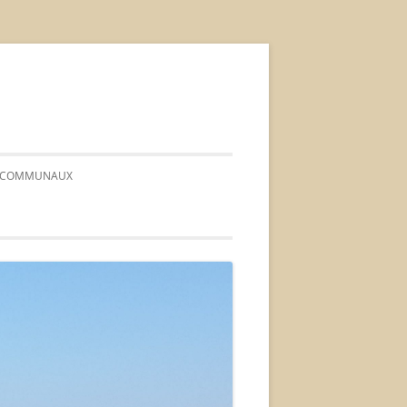
FS COMMUNAUX
 CONSEIL*
*ORDRE DU JOUR*
* PROCÈS-VERBAUX *
*DÉLIBÉRATIONS*