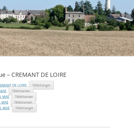
SALLE DES FÊTES
LA LOIRE
AGENCE POSTALE
LE P’TIT MONTREUILLOIS
ELECTIONS
LES GARDIENS DU PASSÉ
CIMETIÈRE
LES JARDINS DE CONTRAT
PLAN DE LA COMMUNE
MÉLOMANIA
VOS DÉMARCHES
*ÉTAT CIVIL*
T.A 4L TROPHYSTE
que – CREMANT DE LOIRE
LA COMMUNE RECRUTE
*URBANISME*
 CREMANT DE LOIRE
Télécharger
_MAE
Télécharger
5_MAE
Télécharger
5_MAE
Télécharger
5_MAE
Télécharger