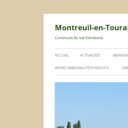
Montreuil-en-Toura
Commune du Val d’Amboise
ACCUEIL
ACTUALITÉS
BIENVEN
LIVRET 
INTERCOMMUNALITÉ/SYNDICATS
UR
ABIC
RLPI
PLAN LOCAL D’URBANISME
ORDURES MÉNAGÈRES / DÉCHETS
CONSEIL COMMUNAUTAIRE