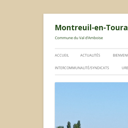
Montreuil-en-Toura
Commune du Val d’Amboise
ACCUEIL
ACTUALITÉS
BIENVEN
LIVRET 
INTERCOMMUNALITÉ/SYNDICATS
UR
ABIC
RLPI
PLAN LOCAL D’URBANISME
ORDURES MÉNAGÈRES / DÉCHETS
CONSEIL COMMUNAUTAIRE