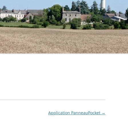
SALLE DES FÊTES
LA LOIRE
AGENCE POSTALE
LE P’TIT MONTREUILLOIS
ELECTIONS
LES GARDIENS DU PASSÉ
CIMETIÈRE
LES JARDINS DE CONTRAT
PLAN DE LA COMMUNE
MÉLOMANIA
VOS DÉMARCHES
*ÉTAT CIVIL*
T.A 4L TROPHYSTE
LA COMMUNE RECRUTE
*URBANISME*
Application PanneauPocket
→