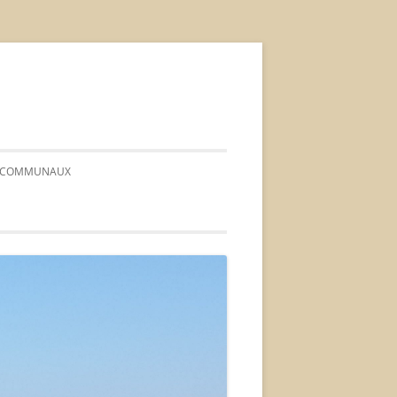
FS COMMUNAUX
 CONSEIL*
*ORDRE DU JOUR*
* PROCÈS-VERBAUX *
*DÉLIBÉRATIONS*