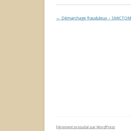
Navigation
←
Démarchage frauduleux – SMICTO
des
articles
Fièrement propulsé par WordPress