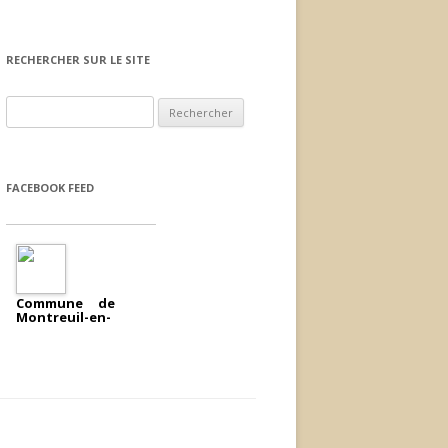
RECHERCHER SUR LE SITE
Rechercher :
FACEBOOK FEED
Commune de
Montreuil-en-
a
Touraine
ajouté un
évènement.
2018/04/11
Réunion publique
écoquartier
Jeudi 12 avril 2018 à