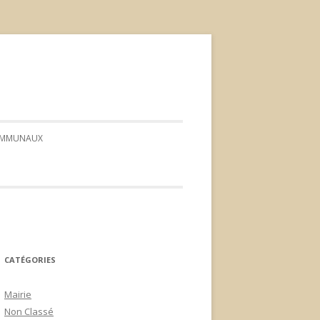
COMMUNAUX
CONSEIL*
*ORDRE DU JOUR*
* PROCÈS-VERBAUX *
CATÉGORIES
*DÉLIBÉRATIONS*
Mairie
Non Classé